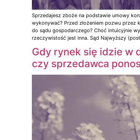
Sprzedajesz zboże na podstawie umowy kontr
wykonywać? Przed złożeniem pozwu przez kon
do sądu gospodarczego? Choć intuicyjnie wyda
rzeczywistość jest inna. Sąd Najwyższy (pos
Gdy rynek się idzie w 
czy sprzedawca ponos