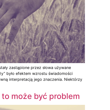
stały zastąpione przez słowa używane
ży” było efektem wzrostu świadomości
wną interpretacją jego znaczenia. Niektórzy
i to może być problem