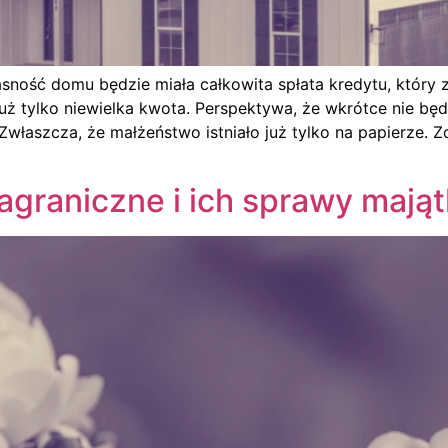
łasność domu będzie miała całkowita spłata kredytu, który
uż tylko niewielka kwota. Perspektywa, że wkrótce nie będ
właszcza, że małżeństwo istniało już tylko na papierze. Z
agraniczne i ich sprawy mają