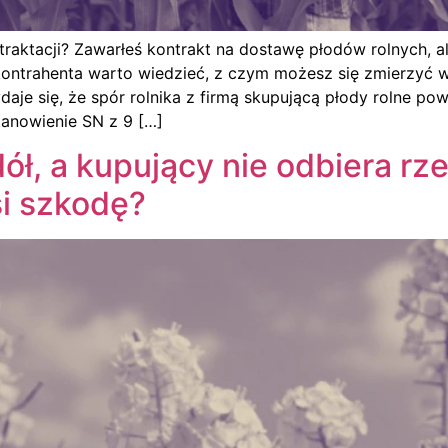
aktacji? Zawarłeś kontrakt na dostawę płodów rolnych, al
trahenta warto wiedzieć, z czym możesz się zmierzyć w s
je się, że spór rolnika z firmą skupującą płody rolne pow
tanowienie SN z 9 […]
dół, a kupujący nie odbiera r
i szkodę?