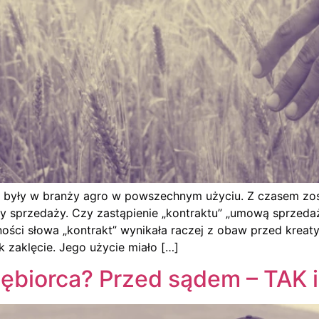
je” były w branży agro w powszechnym użyciu. Z czasem zo
y sprzedaży. Czy zastąpienie „kontraktu” „umową sprzeda
ości słowa „kontrakt” wynikała raczej z obaw przed kreaty
ak zaklęcie. Jego użycie miało […]
ębiorca? Przed sądem – TAK 