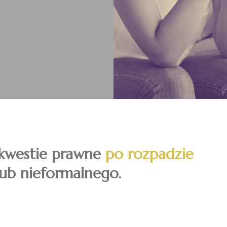
kwestie prawne
po rozpadzie
ub nieformalnego.