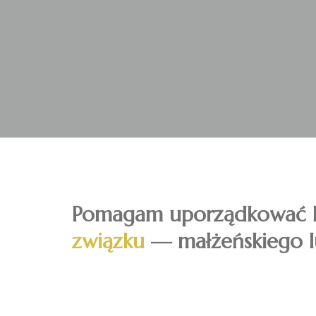
Pomagam uporządkować 
związku
— małżeńskiego l