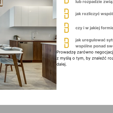
lub rozpadzie zwią
jak rozliczyć wspól
czy i w jakiej form
jak uregulować syt
wspólne ponad swó
Prowadzę zarówno negocjacj
z myślą o tym, by znaleźć ro
dalej.