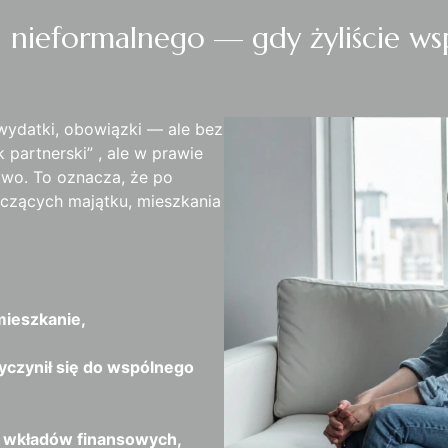
 nieformalnego — gdy żyliście wsp
 wydatki, obowiązki — ale bez
partnerski” , ale w prawie
two. To oznacza, że po
czących majątku, mieszkania
mieszkanie,
rzyczynił się do wspólnego
b wkładów finansowych,