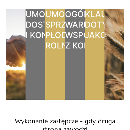
UMOWY
UMOWY
OGÓLNE
KLAUZULE
DOSTAWY
SPRZEDAŻY
WARUNKI
DOTYCZĄC
I KONTRAKTACJI
PŁODÓW
WSPÓŁPRACY
JAKOŚCI
ROLNYCH
Z KONTRAHENT
Wykonanie zastępcze - gdy druga
strona zawodzi