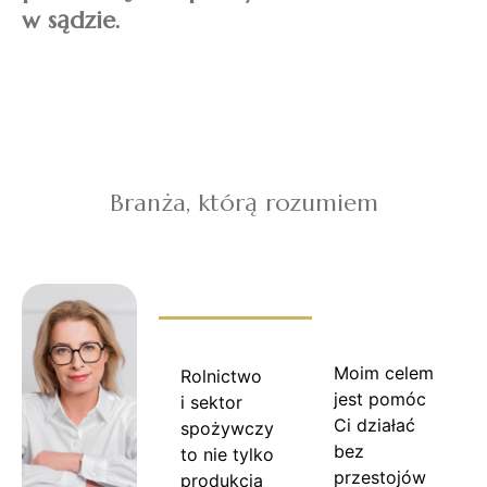
w sądzie.
Branża, którą rozumiem
Moim celem
Rolnictwo
jest pomóc
i sektor
Ci działać
spożywczy
bez
to nie tylko
przestojów
produkcja