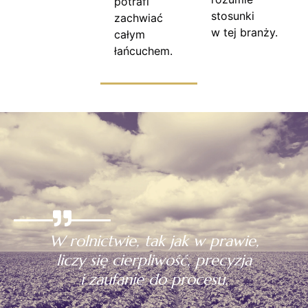
potrafi
stosunki
zachwiać
w tej branży.
całym
łańcuchem.
W rolnictwie, tak jak w prawie,
liczy się cierpliwość, precyzja
i zaufanie do procesu.