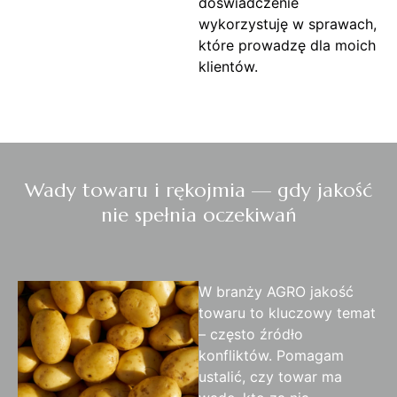
doświadczenie
wykorzystuję w sprawach,
które prowadzę dla moich
klientów.
Wady towaru i rękojmia — gdy jakość
nie spełnia oczekiwań
W branży AGRO jakość
towaru to kluczowy temat
– często źródło
konfliktów. Pomagam
ustalić, czy towar ma