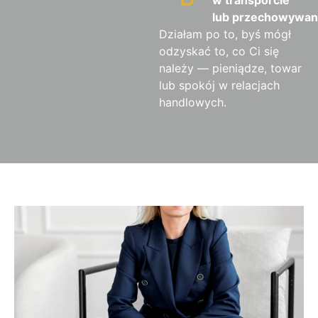
lub przechowywan
Działam po to, byś mógł
odzyskać to, co Ci się
należy — pieniądze, towar
lub spokój w relacjach
handlowych.