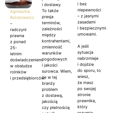
i bez
i dostawy.
niepewności
To także
Agnieszka
– z jasnymi
presja
Bohdziewicz
zasadami
terminów,
–
i bezpiecznymi
zależności
radczyni
umowami.
między
prawna
kontrahentami,
z ponad
A jeśli
zmienność
25-
sytuacja
warunków
letnim
nabrzmieje
pogodowych
doświadczeniem
i dojdzie
i jakości
w obsłudze
do sporu, to
surowca. Wiem,
rolników
wiesz,
że w tej
i przedsiębiorców.
że masz
branży
po swojej
problem
stronie
z dostawą,
prawnika,
jakością
który
czy płatnością
rozumie