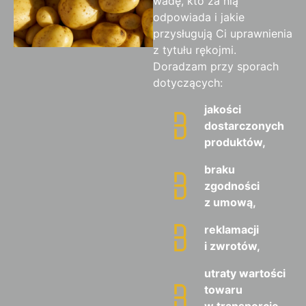
wadę, kto za nią
odpowiada i jakie
przysługują Ci uprawnienia
z tytułu rękojmi.
Doradzam przy sporach
dotyczących:
jakości
dostarczonych
produktów,
braku
zgodności
z umową,
reklamacji
i zwrotów,
utraty wartości
towaru
w transporcie