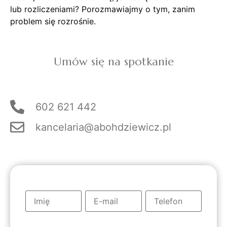
Masz problem z dostawcą, jakością towaru
lub rozliczeniami? Porozmawiajmy o tym, zanim
problem się rozrośnie.
Umów się na spotkanie
602 621 442
kancelaria@abohdziewicz.pl