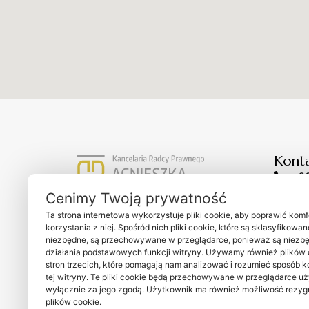
Kont
6
k
Cenimy Twoją prywatność
Kancelaria Radcy Prawnego
Stacjo
Ta strona internetowa wykorzystuje pliki cookie, aby poprawić komf
Agnieszka Bohdziewicz
Online
korzystania z niej. Spośród nich pliki cookie, które są sklasyfikowan
Świętojańska 118/8
niezbędne, są przechowywane w przeglądarce, ponieważ są niezb
działania podstawowych funkcji witryny. Używamy również plików 
Godzi
81-388 Gdynia
stron trzecich, które pomagają nam analizować i rozumieć sposób k
NIP: 8451007600
tej witryny. Te pliki cookie będą przechowywane w przeglądarce u
wyłącznie za jego zgodą. Użytkownik ma również możliwość rezygn
plików cookie.