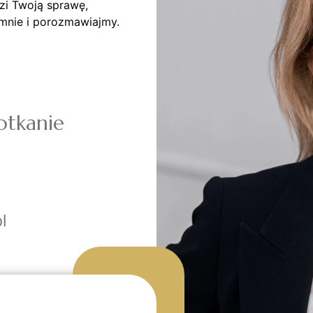
zi Twoją sprawę,
mnie i porozmawiajmy.
otkanie
l