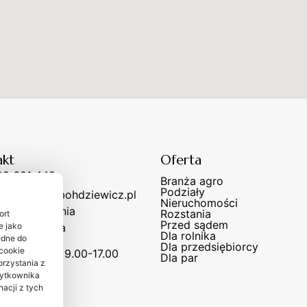
akt
Oferta
02 621 442
Branża agro
Podziały
ancelaria@abohdziewicz.pl
Nieruchomości
narnie:
Gdynia
Rozstania
ort
Przed sądem
:
cała Polska
e jako
Dla rolnika
ędne do
Dla przedsiębiorcy
cookie
ny otwarcia:
9.00-17.00
Dla par
orzystania z
żytkownika
acji z tych